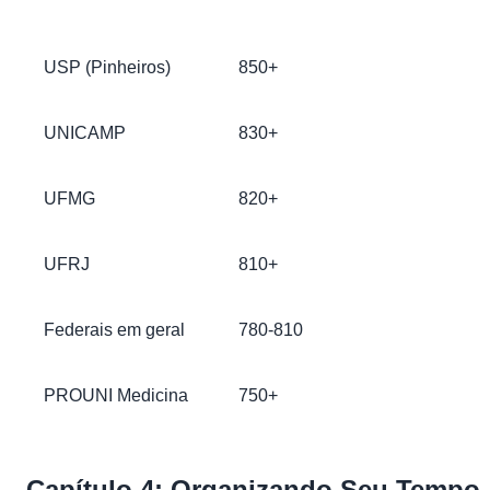
Universidade
Nota de Corte Aproximada
USP (Pinheiros)
850+
UNICAMP
830+
UFMG
820+
UFRJ
810+
Federais em geral
780-810
PROUNI Medicina
750+
Capítulo 4: Organizando Seu Tempo