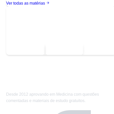
Ver todas as matérias
Quer baixar todo o conteúdo?
Escolha uma das opções:
Sou estudante
Sou professor
Desde 2012 aprovando em Medicina com questões
comentadas e materiais de estudo gratuitos.