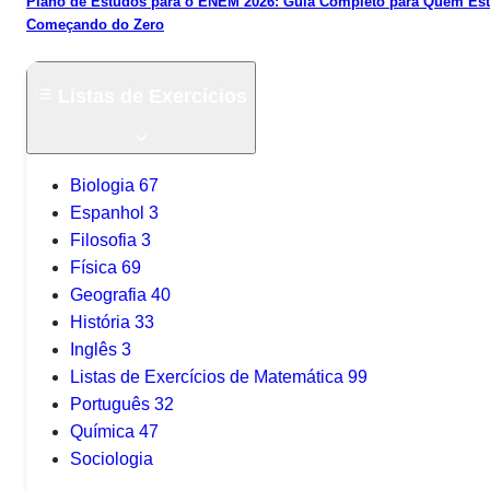
Plano de Estudos para o ENEM 2026: Guia Completo para Quem Es
Começando do Zero
Listas de Exercícios
Biologia
67
Espanhol
3
Filosofia
3
Física
69
Geografia
40
História
33
Inglês
3
Listas de Exercícios de Matemática
99
Português
32
Química
47
Sociologia