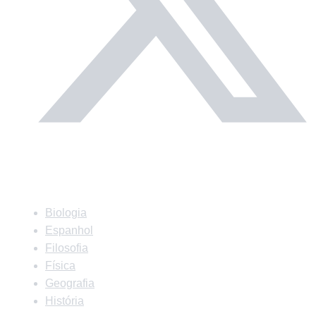
Matérias
Biologia
Espanhol
Filosofia
Física
Geografia
História