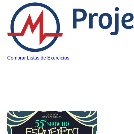
Pular para o conteúdo
Comprar Listas de Exercícios
Tag:
show do esqueleto