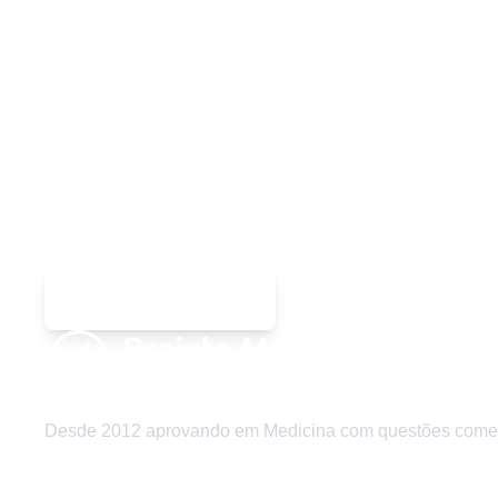
Quer ser o próximo aprovad
Comece agora sua preparação com nossos materiais grat
Começar agora
Desde 2012 aprovando em Medicina com questões comenta