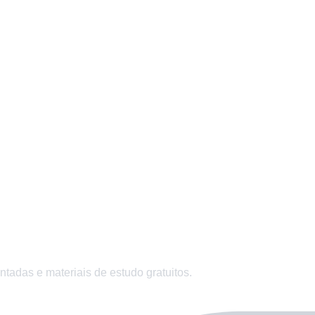
Paginação de 
o?
uitos e questões comentadas.
das e materiais de estudo gratuitos.