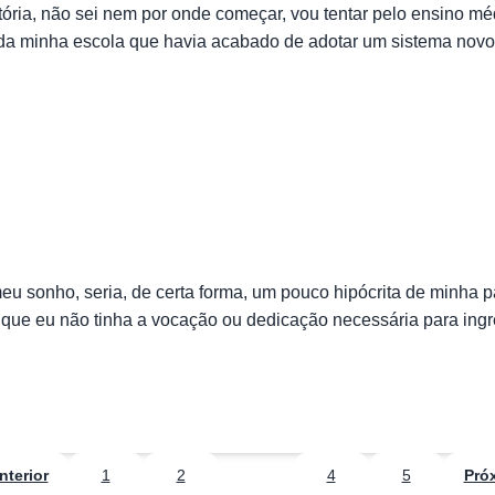
ória, não sei nem por onde começar, vou tentar pelo ensino 
mas da minha escola que havia acabado de adotar um sistema no
eu sonho, seria, de certa forma, um pouco hipócrita de minha 
va que eu não tinha a vocação ou dedicação necessária para ing
nterior
1
2
3
4
5
Pró