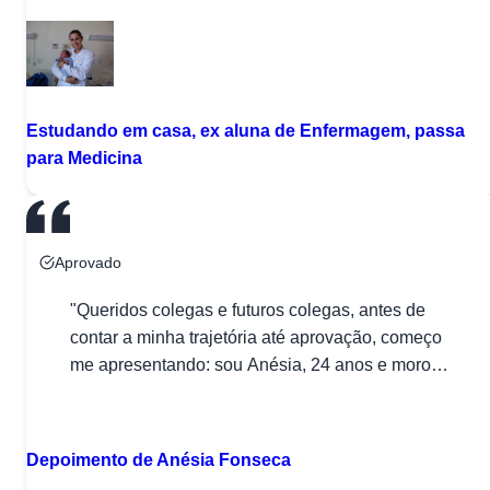
Paraná (UFPR) e Universidade Estadual do
Oeste do Paraná (UNIOESTE). Consegui as
duas aprovações estudando em sozinha, em
casa, e irei contar um pouco da minha trajetória
para os que, assim como eu, não se […]"
Estudando em casa, ex aluna de Enfermagem, passa
para Medicina
Aprovado
"Queridos colegas e futuros colegas, antes de
contar a minha trajetória até aprovação, começo
me apresentando: sou Anésia, 24 anos e moro
em Recife – Pernambuco. Minha história até a
D
aprovação foi longa, mas não por conta de várias
tentativas e sim, por questões da vida. Recordo-
Depoimento de Anésia Fonseca
me que desde cedo gostava de assistir “Plantão