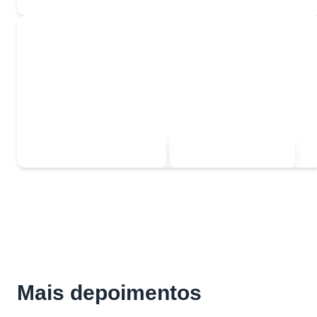
Quer ser o próximo aprovado?
Comece a estudar agora mesmo com nossos materiais
gratuitos.
Ver listas de exercícios
Mais depoimentos
Mais depoimentos