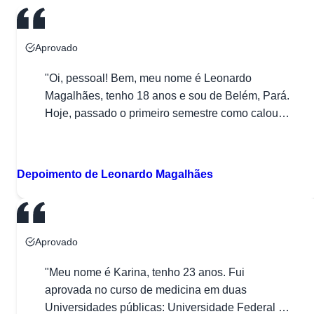
Aprovado
"Oi, pessoal! Bem, meu nome é Leonardo
Magalhães, tenho 18 anos e sou de Belém, Pará.
Hoje, passado o primeiro semestre como calouro
de medicina, finalmente resolvi escrever e
D
compartilhar um pouco da minha trajetória até
aqui. Estive por muito tempo pensando no que
Depoimento de Leonardo Magalhães
escrever, tentando imaginar como contar para
todos sobre as dificuldades para […]"
Aprovado
"Meu nome é Karina, tenho 23 anos. Fui
aprovada no curso de medicina em duas
Universidades públicas: Universidade Federal do