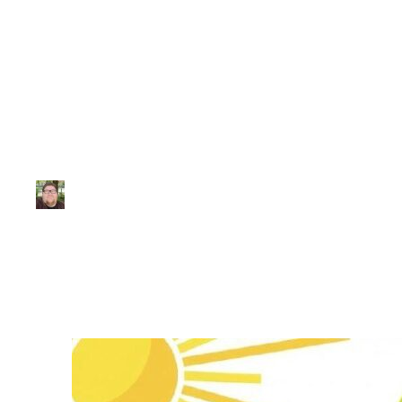
Biologia
Lista de Exercíci
Júlio Sousa
|
Atualizado em 28 de janeiro de 2026
|
1 min de leitur