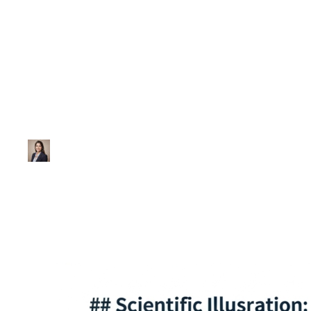
Biologia
Lista de Exercíci
Ana Júlia
|
Atualizado em 28 de janeiro de 2026
|
2 min de leitur