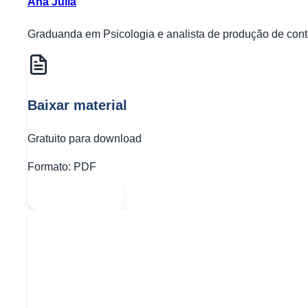
Ana Júlia
Graduanda em Psicologia e analista de produção de conte
Baixar material
Gratuito para download
Formato:
PDF
Abrir PDF
Quer baixar todo o conteúdo?
Escolha uma das opções: