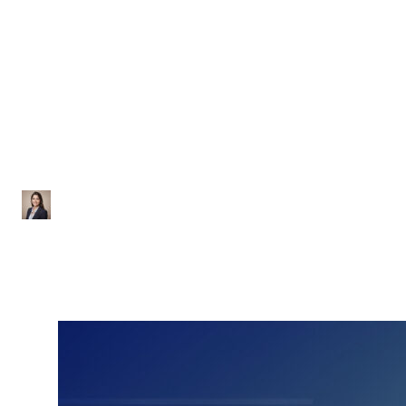
Cinemática
Lista de Exercícios sobre
Velocidade Escalar e MRU
Ana Júlia
|
Atualizado em 29 de janeiro de 2026
|
2 min de leitura