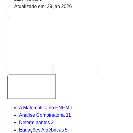
Atualizado em: 29 jan 2026
Quer baixar todo o conteúdo?
Escolha uma das opções:
Sou estudante
Sou professor
Outros tópicos
A Matemática no ENEM
1
Análise Combinatória
11
Determinantes
2
Equações Algébricas
5