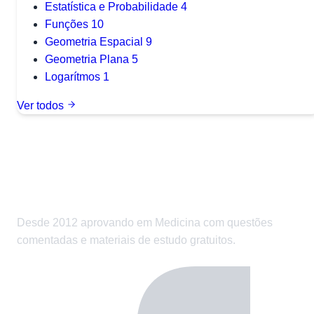
Estatística e Probabilidade
4
Funções
10
Geometria Espacial
9
Geometria Plana
5
Logarítmos
1
Ver todos
Desde 2012 aprovando em Medicina com questões
comentadas e materiais de estudo gratuitos.