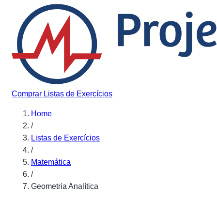
Pular para o conteúdo
Comprar Listas de Exercícios
Home
/
Listas de Exercícios
/
Matemática
/
Geometria Analítica