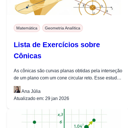
Matemática
Geometria Analítica
Lista de Exercícios sobre
Cônicas
As cônicas são curvas planas obtidas pela interseção
de um plano com um cone circular reto. Esse estudo
inclui a...
Ana Júlia
Atualizado em: 29 jan 2026