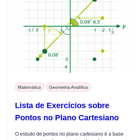
Matemática
Geometria Analítica
Lista de Exercícios sobre
Pontos no Plano Cartesiano
O estudo de pontos no plano cartesiano é a base