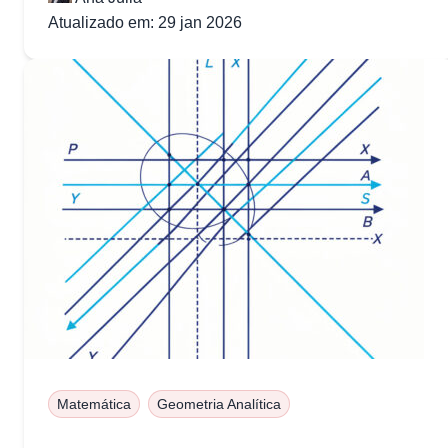
Atualizado em: 29 jan 2026
Matemática
Geometria Analítica