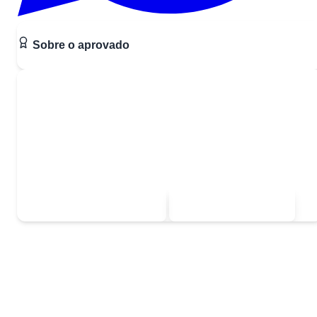
Sobre o aprovado
Quer ser o próximo aprovado?
Comece a estudar agora mesmo com nossos materiais
gratuitos.
Ver listas de exercícios
Mais depoimentos