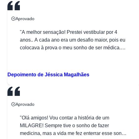
Aprovado
"A melhor sensação! Prestei vestibular por 4
anos.. A cada ano era um desafio maior, pois eu
colocava à prova o meu sonho de ser médica.
Nos estudos, pra não sofrer por estar abdicando
D
de tantas coisas eu pensava na frase de um
professor meu que diz: “APENAS FAÇA”. É isso,
Depoimento de Jéssica Magalhães
não encare como sofrimento […]"
Aprovado
"Olá amigos! Vou contar a história de um
MILAGRE! Sempre tive o sonho de fazer
medicina, mas a vida me fez enterrar esse sonho