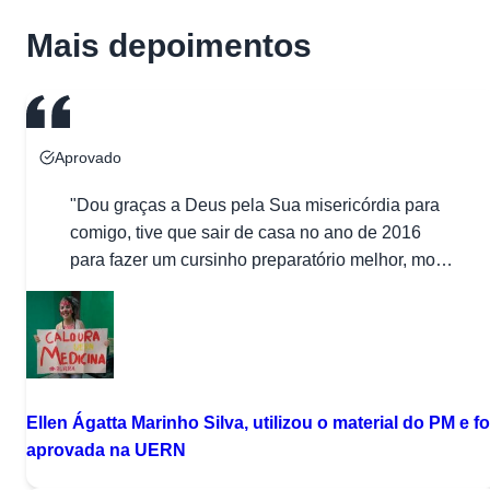
Mais depoimentos
Aprovado
"Dou graças a Deus pela Sua misericórdia para
comigo, tive que sair de casa no ano de 2016
para fazer um cursinho preparatório melhor, morei
sozinha e sentir muita saudades da minha
família, no entando Deus sempre esteve
cuidando de mim. Apesar de está tentando o
vestibular a dois anos, utilizei o material do
projeto […]"
Ellen Ágatta Marinho Silva, utilizou o material do PM e fo
aprovada na UERN