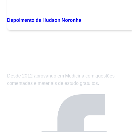
durante muitos anos. Todo ano é sempre a
D
mesma história: O curso de medicina da UFAM
tem pouquíssimos amazonenses matriculados.
Depoimento de Hudson Noronha
Já era assim na época do vestibular tradicional e
só ficou […]"
Desde 2012 aprovando em Medicina com questões
comentadas e materiais de estudo gratuitos.