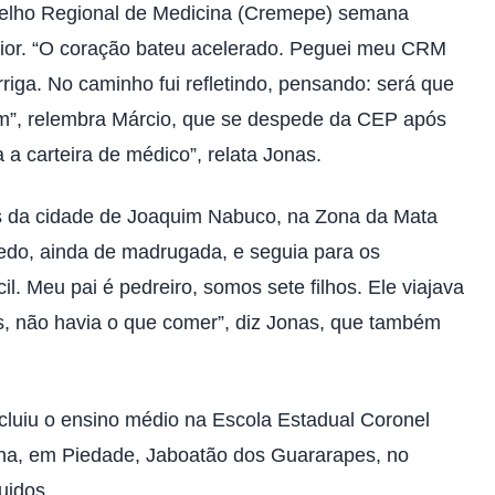
onselho Regional de Medicina (Cremepe) semana
ior. “O coração bateu acelerado. Peguei meu CRM
iga. No caminho fui refletindo, pensando: será que
em”, relembra Márcio, que se despede da CEP após
a carteira de médico”, relata Jonas.
os da cidade de Joaquim Nabuco, na Zona da Mata
cedo, ainda de madrugada, e seguia para os
l. Meu pai é pedreiro, somos sete filhos. Ele viajava
s, não havia o que comer”, diz Jonas, que também
ncluiu o ensino médio na Escola Estadual Coronel
lha, em Piedade, Jaboatão dos Guararapes, no
uidos.