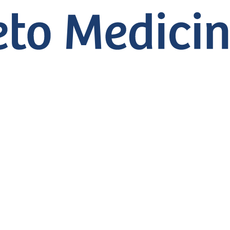
na, que supera difi
a.