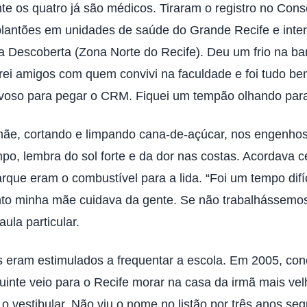
ente os quatro já são médicos. Tiraram o registro no C
antões em unidades de saúde do Grande Recife e inter
Descoberta (Zona Norte do Recife). Deu um frio na barr
rei amigos com quem convivi na faculdade e foi tudo b
rvoso para pegar o CRM. Fiquei um tempão olhando para 
a mãe, cortando e limpando cana-de-açúcar, nos engenh
po, lembra do sol forte e da dor nas costas. Acordava 
que eram o combustível para a lida. “Foi um tempo difíci
nto minha mãe cuidava da gente. Se não trabalhássemo
ula particular.
os eram estimulados a frequentar a escola. Em 2005, co
inte veio para o Recife morar na casa da irmã mais ve
o vestibular. Não viu o nome no listão por três anos seg