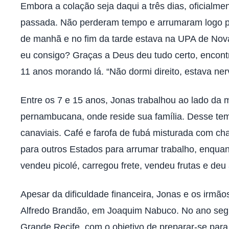
Embora a colação seja daqui a três dias, oficialm
passada. Não perderam tempo e arrumaram logo pl
de manhã e no fim da tarde estava na UPA de Nova 
eu consigo? Graças a Deus deu tudo certo, encont
11 anos morando lá. “Não dormi direito, estava ne
Entre os 7 e 15 anos, Jonas trabalhou ao lado d
pernambucana, onde reside sua família. Desse tem
canaviais. Café e farofa de fubá misturada com char
para outros Estados para arrumar trabalho, enqua
vendeu picolé, carregou frete, vendeu frutas e deu a
Apesar da dificuldade financeira, Jonas e os irmã
Alfredo Brandão, em Joaquim Nabuco. No ano segu
Grande Recife, com o objetivo de preparar-se para 