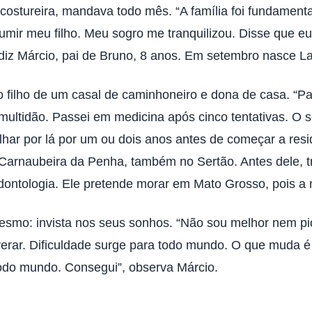
ostureira, mandava todo mês. “A família foi fundament
ssumir meu filho. Meu sogro me tranquilizou. Disse que e
, diz Márcio, pai de Bruno, 8 anos. Em setembro nasce La
 filho de um casal de caminhoneiro e dona de casa. “Pa
multidão. Passei em medicina após cinco tentativas. O 
alhar por lá por um ou dois anos antes de começar a resi
 de Carnaubeira da Penha, também no Sertão. Antes dele
ntologia. Ele pretende morar em Mato Grosso, pois a no
mesmo: invista nos seus sonhos. “Não sou melhor nem pi
verar. Dificuldade surge para todo mundo. O que muda é 
 todo mundo. Consegui”, observa Márcio.